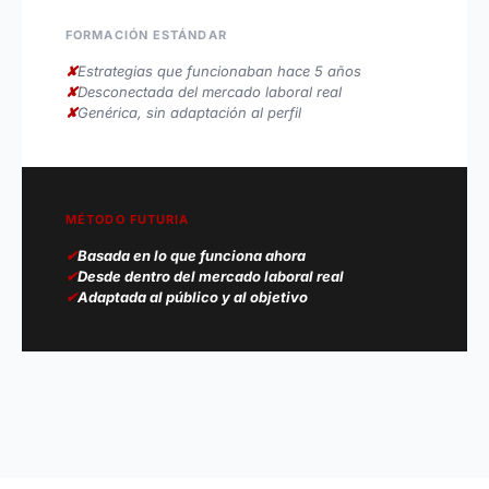
FORMACIÓN ESTÁNDAR
✘
Estrategias que funcionaban hace 5 años
✘
Desconectada del mercado laboral real
✘
Genérica, sin adaptación al perfil
MÉTODO FUTURIA
✔
Basada en lo que funciona ahora
✔
Desde dentro del mercado laboral real
✔
Adaptada al público y al objetivo