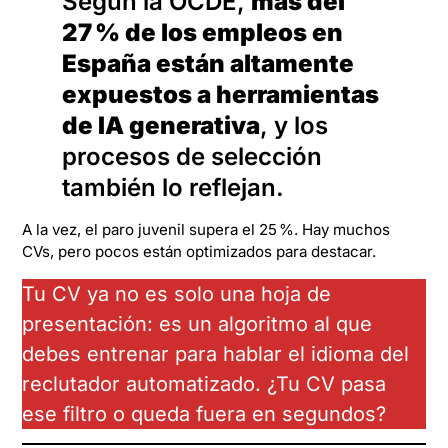
Según la OCDE,
más del
27 % de los empleos en
España están altamente
expuestos a herramientas
de IA generativa
, y los
procesos de selección
también lo reflejan.
A la vez, el paro juvenil supera el 25 %. Hay muchos
CVs, pero pocos están optimizados para destacar.
Tu CV ya no es solo una hoja de
presentación: es un algoritmo al que
debes entrenar para hablar el idioma del
reclutador automatizado. ¿Tu CV pasa
ese filtro o queda fuera en segundos?