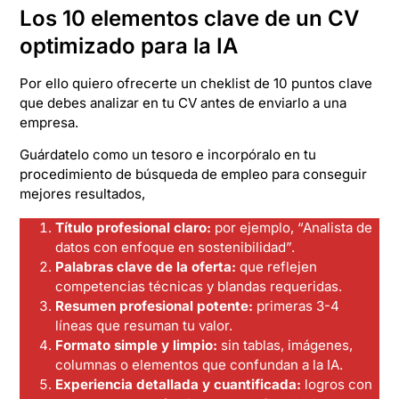
Los 10 elementos clave de un CV
optimizado para la IA
Por ello quiero ofrecerte un cheklist de 10 puntos clave
que debes analizar en tu CV antes de enviarlo a una
empresa.
Guárdatelo como un tesoro e incorpóralo en tu
procedimiento de búsqueda de empleo para conseguir
mejores resultados,
Título profesional claro:
por ejemplo, “Analista de
datos con enfoque en sostenibilidad”.
Palabras clave de la oferta:
que reflejen
competencias técnicas y blandas requeridas.
Resumen profesional potente:
primeras 3-4
líneas que resuman tu valor.
Formato simple y limpio:
sin tablas, imágenes,
columnas o elementos que confundan a la IA.
Experiencia detallada y cuantificada:
logros con